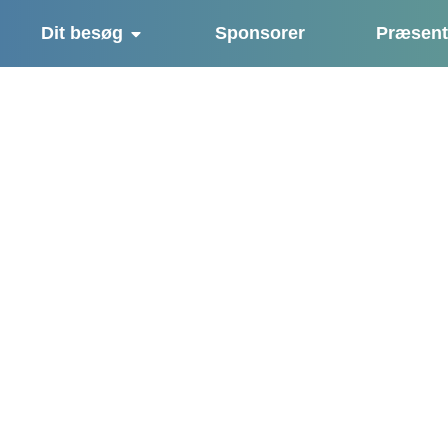
Dit besøg
Sponsorer
Præsent
Kvægkongre
Stærkest sammen